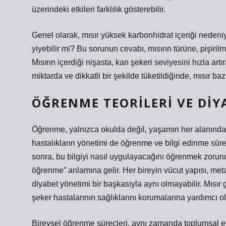
üzerindeki etkileri farklılık gösterebilir.
Genel olarak, mısır yüksek karbonhidrat içeriği nedeniyl
yiyebilir mi? Bu sorunun cevabı, mısırın türüne, pişiri
Mısırın içerdiği nişasta, kan şekeri seviyesini hızla artır
miktarda ve dikkatli bir şekilde tüketildiğinde, mısır baz
ÖĞRENME TEORILERI VE DIY
Öğrenme, yalnızca okulda değil, yaşamın her alanında s
hastalıkların yönetimi de öğrenme ve bilgi edinme süreci
sonra, bu bilgiyi nasıl uygulayacağını öğrenmek zorunda
öğrenme” anlamına gelir. Her bireyin vücut yapısı, metabo
diyabet yönetimi bir başkasıyla aynı olmayabilir. Mısır 
şeker hastalarının sağlıklarını korumalarına yardımcı ola
Bireysel öğrenme süreçleri, aynı zamanda toplumsal etki