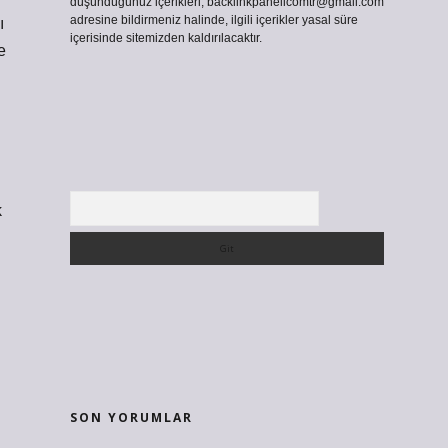
düşündüğünüz içerikleri,
backlinkpanelicomtr@gmail.com
adresine bildirmeniz halinde, ilgili içerikler yasal süre
ı
içerisinde sitemizden kaldırılacaktır.
e
Arama
k
SON YORUMLAR