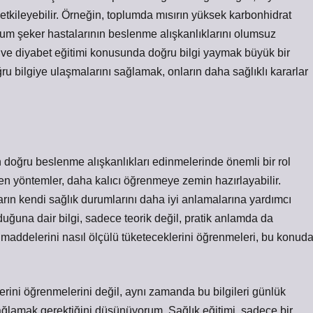
etkileyebilir. Örneğin, toplumda mısırın yüksek karbonhidrat
urum şeker hastalarının beslenme alışkanlıklarını olumsuz
zı ve diyabet eğitimi konusunda doğru bilgi yaymak büyük bir
ğru bilgiye ulaşmalarını sağlamak, onların daha sağlıklı kararlar
n doğru beslenme alışkanlıkları edinmelerinde önemli bir rol
eden yöntemler, daha kalıcı öğrenmeye zemin hazırlayabilir.
ıların kendi sağlık durumlarını daha iyi anlamalarına yardımcı
olduğuna dair bilgi, sadece teorik değil, pratik anlamda da
da maddelerini nasıl ölçülü tüketeceklerini öğrenmeleri, bu konud
ilerini öğrenmelerini değil, aynı zamanda bu bilgileri günlük
ağlamak gerektiğini düşünüyorum. Sağlık eğitimi, sadece bir