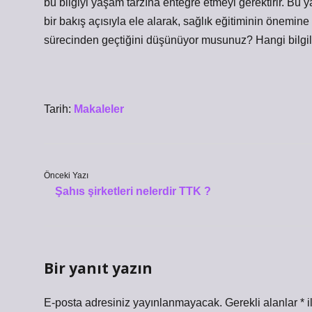
bu bilgiyi yaşam tarzına entegre etmeyi gerektirir. Bu y
bir bakış açısıyla ele alarak, sağlık eğitiminin önemine 
sürecinden geçtiğini düşünüyor musunuz? Hangi bilgile
Tarih:
Makaleler
Önceki Yazı
Şahıs şirketleri nelerdir TTK ?
Bir yanıt yazın
E-posta adresiniz yayınlanmayacak.
Gerekli alanlar
*
i