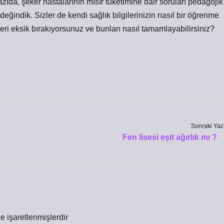
azıda, şeker hastalarının mısır tüketimine dair soruları pedagojik
değindik. Sizler de kendi sağlık bilgilerinizin nasıl bir öğrenme
ri eksik bırakıyorsunuz ve bunları nasıl tamamlayabilirsiniz?
Sonraki Yaz
Fen lisesi eşit ağırlık mı ?
le işaretlenmişlerdir