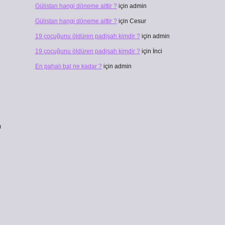
Gülistan hangi döneme aittir ?
için
admin
Gülistan hangi döneme aittir ?
için
Cesur
19 çocuğunu öldüren padişah kimdir ?
için
admin
19 çocuğunu öldüren padişah kimdir ?
için
İnci
En pahalı bal ne kadar ?
için
admin
ı