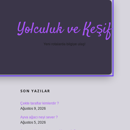
Yolculuk ve Keşif
Yeni rotalarda bilgiye ulaş!
SIDEBAR
grandoperabet
ilbetgir.net
betexper giriş
betexper
SON YAZILAR
Çekte taraflar kimlerdir ?
Ağustos 9, 2026
Ayva ağacı neyi sever ?
Ağustos 5, 2026