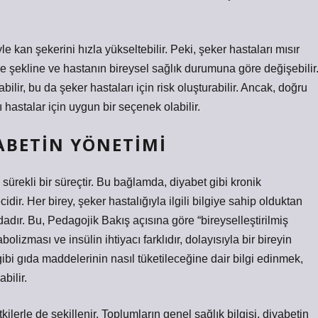
e kan şekerini hızla yükseltebilir. Peki, şeker hastaları mısır
lme şekline ve hastanın bireysel sağlık durumuna göre değişebilir
abilir, bu da şeker hastaları için risk oluşturabilir. Ancak, doğru
ı hastalar için uygun bir seçenek olabilir.
ABETIN YÖNETIMI
ürekli bir süreçtir. Bu bağlamda, diyabet gibi kronik
dir. Her birey, şeker hastalığıyla ilgili bilgiye sahip olduktan
dır. Bu, Pedagojik Bakış açısına göre “bireyselleştirilmiş
lizması ve insülin ihtiyacı farklıdır, dolayısıyla bir bireyin
gibi gıda maddelerinin nasıl tüketileceğine dair bilgi edinmek,
bilir.
lerle de şekillenir. Toplumların genel sağlık bilgisi, diyabetin