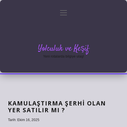
menüyü
Anasayfa
Gizlilik Politikası
Yasal Uyarı
aç
Hakkımızda
Yolculuk ve Keşif
Yeni rotalarda bilgiye ulaş!
KAMULAŞTIRMA ŞERHI OLAN
YER SATILIR MI ?
Tarih: Ekim 16, 2025