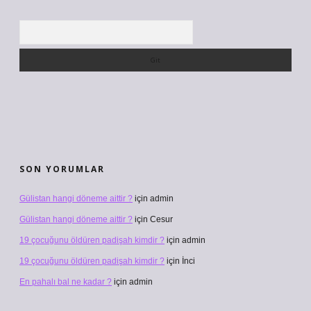
Arama
SON YORUMLAR
Gülistan hangi döneme aittir ?
için
admin
Gülistan hangi döneme aittir ?
için
Cesur
19 çocuğunu öldüren padişah kimdir ?
için
admin
19 çocuğunu öldüren padişah kimdir ?
için
İnci
En pahalı bal ne kadar ?
için
admin