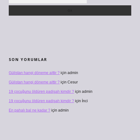
SON YORUMLAR
Gülistan hangi döneme aittir ?
için
admin
Gülistan hangi döneme aittir ?
için
Cesur
19 çocuğunu öldüren padişah kimdir ?
için
admin
19 çocuğunu öldüren padişah kimdir ?
için
İnci
En pahalı bal ne kadar ?
için
admin