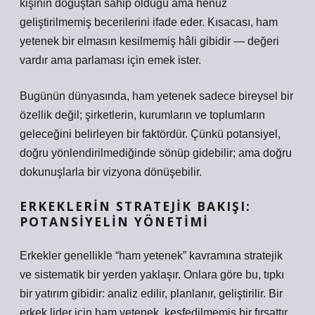
kişinin doğuştan sahip olduğu ama henüz
geliştirilmemiş becerilerini ifade eder. Kısacası, ham
yetenek bir elmasın kesilmemiş hâli gibidir — değeri
vardır ama parlaması için emek ister.
Bugünün dünyasında, ham yetenek sadece bireysel bir
özellik değil; şirketlerin, kurumların ve toplumların
geleceğini belirleyen bir faktördür. Çünkü potansiyel,
doğru yönlendirilmediğinde sönüp gidebilir; ama doğru
dokunuşlarla bir vizyona dönüşebilir.
ERKEKLERIN STRATEJIK BAKIŞI:
POTANSIYELIN YÖNETIMI
Erkekler genellikle “ham yetenek” kavramına stratejik
ve sistematik bir yerden yaklaşır. Onlara göre bu, tıpkı
bir yatırım gibidir: analiz edilir, planlanır, geliştirilir. Bir
erkek lider için ham yetenek, keşfedilmemiş bir fırsattır