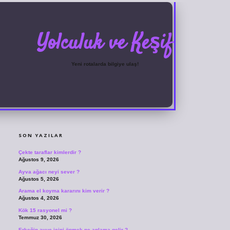
Yolculuk ve Keşif
Yeni rotalarda bilgiye ulaş!
SIDEBAR
grandoperabet
ilbetgir.net
betexper giriş
betexper yeni giriş
SON YAZILAR
Çekte taraflar kimlerdir ?
Ağustos 9, 2026
Ayva ağacı neyi sever ?
Ağustos 5, 2026
Arama el koyma kararını kim verir ?
Ağustos 4, 2026
Kök 15 rasyonel mi ?
Temmuz 30, 2026
Erkeğin avuç içini öpmek ne anlama gelir ?