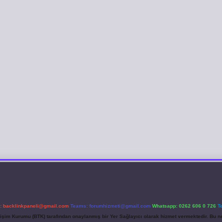
l:
backlinkpaneli@gmail.com
Teams:
forumhizmeti@gmail.com
Whatsapp: 0262 606 0 726
T
etişim Kurumu (BTK) tarafından onaylanmış bir Yer Sağlayıcı olarak hizmet vermektedir. Bu ne