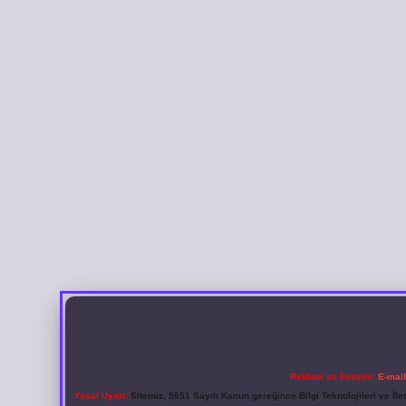
Reklam ve İletişim:
E-mai
Yasal Uyarı:
Sitemiz, 5651 Sayılı Kanun gereğince Bilgi Teknolojileri ve İl