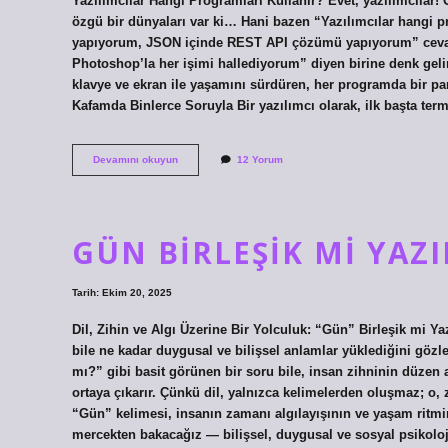
Yazılımcılar Hangi Programları Kullanır? Evet, yazılımcılar! 
özgü bir dünyaları var ki… Hani bazen “Yazılımcılar hangi pr
yapıyorum, JSON içinde REST API çözümü yapıyorum” cevabı a
Photoshop’la her işimi hallediyorum” diyen birine denk geli
klavye ve ekran ile yaşamını sürdüren, her programda bir pa
Kafamda Binlerce Soruyla Bir yazılımcı olarak, ilk başta ter
Yazılımcılar
Devamını okuyun
12 Yorum
hangi
programları
kullanır
?
GÜN BIRLEŞIK MI YAZIL
Tarih: Ekim 20, 2025
Dil, Zihin ve Algı Üzerine Bir Yolculuk: “Gün” Birleşik mi Yaz
bile ne kadar duygusal ve bilişsel anlamlar yüklediğini gözl
mı?” gibi basit görünen bir soru bile, insan zihninin düzen
ortaya çıkarır. Çünkü dil, yalnızca kelimelerden oluşmaz; o, 
“Gün” kelimesi, insanın zamanı algılayışının ve yaşam ritmi
mercekten bakacağız — bilişsel, duygusal ve sosyal psikoloji 