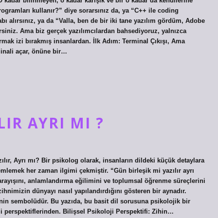
O kadar bilinmeyen, o kadar karışık ve bir o kadar da kendilerine
ogramları kullanır?” diye sorarsınız da, ya “C++ ile coding
lırsınız, ya da “Valla, ben de bir iki tane yazılım gördüm, Adobe
rsiniz. Ama biz gerçek yazılımcılardan bahsediyoruz, yalnızca
rmak izi bırakmış insanlardan. İlk Adım: Terminal Çıkışı, Ama
minali açar, önüne bir…
IR AYRI MI ?
ılır, Ayrı mı? Bir psikolog olarak, insanların dildeki küçük detaylara
emlemek her zaman ilgimi çekmiştir. “Gün birleşik mi yazılır ayrı
 arayışını, anlamlandırma eğilimini ve toplumsal öğrenme süreçlerini
zihnimizin dünyayı nasıl yapılandırdığını gösteren bir aynadır.
nin sembolüdür. Bu yazıda, bu basit dil sorusuna psikolojik bir
perspektiflerinden. Bilişsel Psikoloji Perspektifi: Zihin…