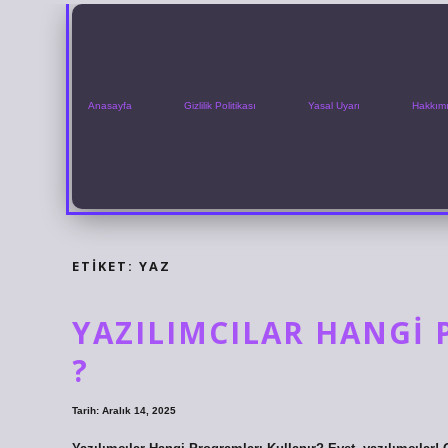
Anasayfa
Gizlilik Politikası
Yasal Uyarı
Hakkım
ETIKET:
YAZ
YAZILIMCILAR HANGI
?
Tarih: Aralık 14, 2025