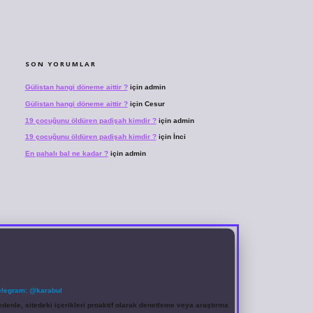
SON YORUMLAR
Gülistan hangi döneme aittir ?
için
admin
Gülistan hangi döneme aittir ?
için
Cesur
19 çocuğunu öldüren padişah kimdir ?
için
admin
19 çocuğunu öldüren padişah kimdir ?
için
İnci
En pahalı bal ne kadar ?
için
admin
elegram: @karabul
denle, sitedeki içerikleri proaktif olarak denetleme veya araştırma