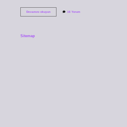
Gün
Devamını okuyun
16 Yorum
birleşik
mi
yazılır
ayrı
mı
Sitemap
?