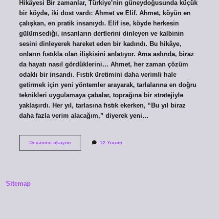
Hikâyesi Bir zamanlar, Türkiye’nin güneydoğusunda küçük
bir köyde, iki dost vardı: Ahmet ve Elif. Ahmet, köyün en
çalışkan, en pratik insanıydı. Elif ise, köyde herkesin
gülümsediği, insanların dertlerini dinleyen ve kalbinin
sesini dinleyerek hareket eden bir kadındı. Bu hikâye,
onların fıstıkla olan ilişkisini anlatıyor. Ama aslında, biraz
da hayatı nasıl gördüklerini… Ahmet, her zaman çözüm
odaklı bir insandı. Fıstık üretimini daha verimli hale
getirmek için yeni yöntemler arayarak, tarlalarına en doğru
teknikleri uygulamaya çabalar, toprağına bir stratejiyle
yaklaşırdı. Her yıl, tarlasına fıstık ekerken, “Bu yıl biraz
daha fazla verim alacağım,” diyerek yeni…
Yer
Devamını okuyun
12 Yorum
fıstığı
tohumu
kaç
para
?
Sitemap