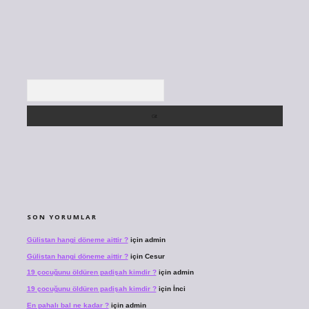
Arama
SON YORUMLAR
Gülistan hangi döneme aittir ?
için
admin
Gülistan hangi döneme aittir ?
için
Cesur
19 çocuğunu öldüren padişah kimdir ?
için
admin
19 çocuğunu öldüren padişah kimdir ?
için
İnci
En pahalı bal ne kadar ?
için
admin