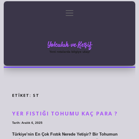
menüyü
Anasayfa
Gizlilik Politikası
Yasal Uyarı
aç
Hakkımızda
Yolculuk ve Keşif
Yeni rotalarda bilgiye ulaş!
ETIKET:
ST
YER FISTIĞI TOHUMU KAÇ PARA ?
Tarih: Aralık 6, 2025
Türkiye’nin En Çok Fıstık Nerede Yetişir? Bir Tohumun