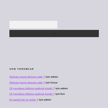
Arama
SON YORUMLAR
Gülistan hangi döneme aittir ?
için
admin
Gülistan hangi döneme aittir ?
için
Cesur
19 çocuğunu öldüren padişah kimdir ?
için
admin
19 çocuğunu öldüren padişah kimdir ?
için
İnci
En pahalı bal ne kadar ?
için
admin