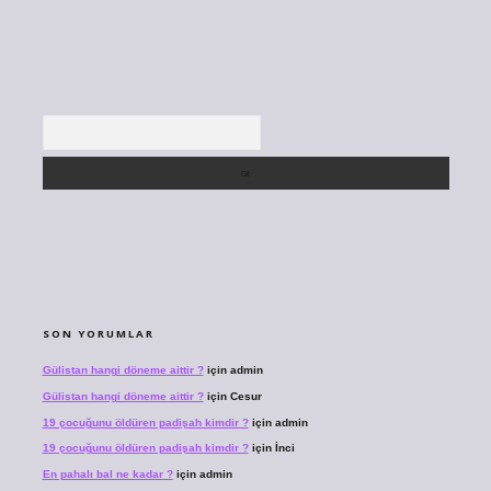
Arama
SON YORUMLAR
Gülistan hangi döneme aittir ?
için
admin
Gülistan hangi döneme aittir ?
için
Cesur
19 çocuğunu öldüren padişah kimdir ?
için
admin
19 çocuğunu öldüren padişah kimdir ?
için
İnci
En pahalı bal ne kadar ?
için
admin