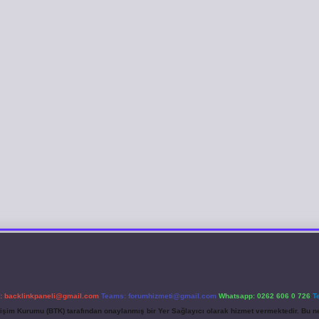
l:
backlinkpaneli@gmail.com
Teams:
forumhizmeti@gmail.com
Whatsapp: 0262 606 0 726
T
etişim Kurumu (BTK) tarafından onaylanmış bir Yer Sağlayıcı olarak hizmet vermektedir. Bu ne