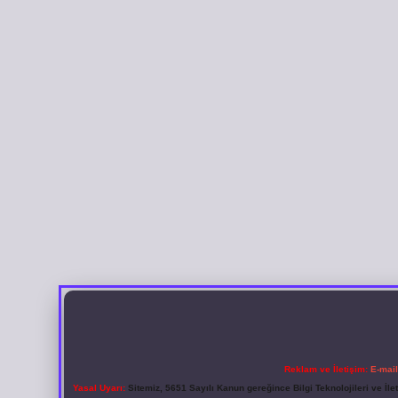
Reklam ve İletişim:
E-mai
Yasal Uyarı:
Sitemiz, 5651 Sayılı Kanun gereğince Bilgi Teknolojileri ve İl