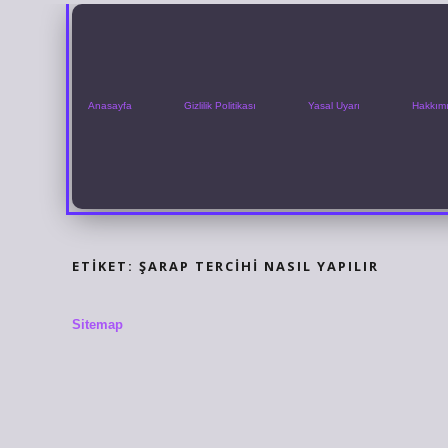
Anasayfa
Gizlilik Politikası
Yasal Uyarı
Hakkım
ETIKET:
ŞARAP TERCIHI NASIL YAPILIR
Sitemap