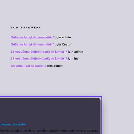
SON YORUMLAR
Gülistan hangi döneme aittir ?
için
admin
Gülistan hangi döneme aittir ?
için
Cesur
19 çocuğunu öldüren padişah kimdir ?
için
admin
19 çocuğunu öldüren padişah kimdir ?
için
İnci
En pahalı bal ne kadar ?
için
admin
elegram: @karabul
denle, sitedeki içerikleri proaktif olarak denetleme veya araştırma