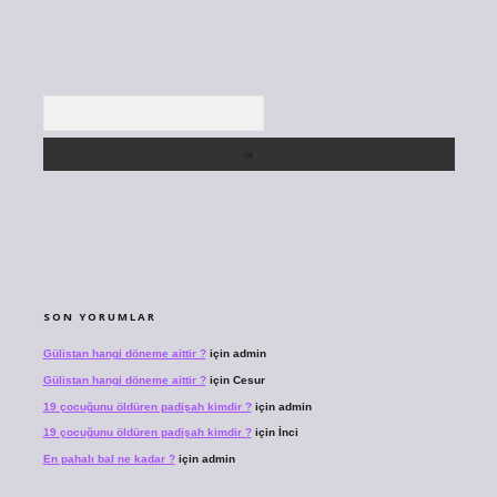
Arama
SON YORUMLAR
Gülistan hangi döneme aittir ?
için
admin
Gülistan hangi döneme aittir ?
için
Cesur
19 çocuğunu öldüren padişah kimdir ?
için
admin
19 çocuğunu öldüren padişah kimdir ?
için
İnci
En pahalı bal ne kadar ?
için
admin