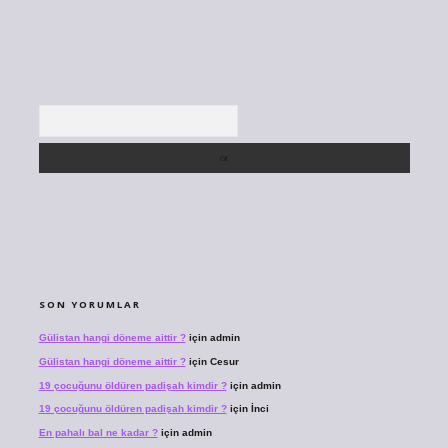
Arama
SON YORUMLAR
Gülistan hangi döneme aittir ?
için
admin
Gülistan hangi döneme aittir ?
için
Cesur
19 çocuğunu öldüren padişah kimdir ?
için
admin
19 çocuğunu öldüren padişah kimdir ?
için
İnci
En pahalı bal ne kadar ?
için
admin