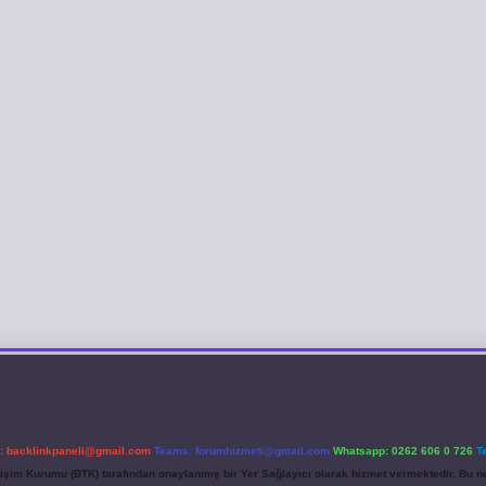
l:
backlinkpaneli@gmail.com
Teams:
forumhizmeti@gmail.com
Whatsapp: 0262 606 0 726
T
etişim Kurumu (BTK) tarafından onaylanmış bir Yer Sağlayıcı olarak hizmet vermektedir. Bu ne