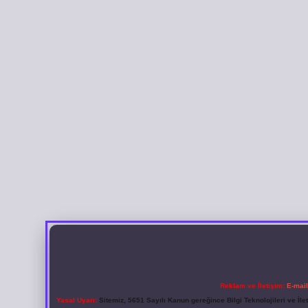
Reklam ve İletişim:
E-mai
Yasal Uyarı:
Sitemiz, 5651 Sayılı Kanun gereğince Bilgi Teknolojileri ve İl