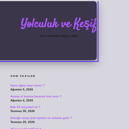
Yolculuk ve Keşif
Yeni rotalarda bilgiye ulaş!
SIDEBAR
grandoperabet
ilbetgir.net
betexper giriş
betexper yeni giriş
SON YAZILAR
Ayva ağacı neyi sever ?
Ağustos 5, 2026
Arama el koyma kararını kim verir ?
Ağustos 4, 2026
Kök 15 rasyonel mi ?
Temmuz 30, 2026
Erkeğin avuç içini öpmek ne anlama gelir ?
Temmuz 25, 2026
AC kaç volt tehlikeli ?