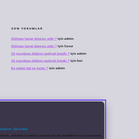
SON YORUMLAR
Gülistan hangi döneme aittir ?
için
admin
Gülistan hangi döneme aittir ?
için
Cesur
19 çocuğunu öldüren padişah kimdir ?
için
admin
19 çocuğunu öldüren padişah kimdir ?
için
İnci
En pahalı bal ne kadar ?
için
admin
elegram: @karabul
denle, sitedeki içerikleri proaktif olarak denetleme veya araştırma