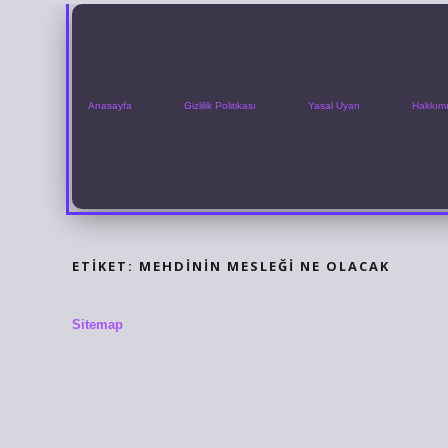
Anasayfa
Gizlilik Politikası
Yasal Uyarı
Hakkım
ETIKET:
MEHDININ MESLEĞI NE OLACAK
Sitemap