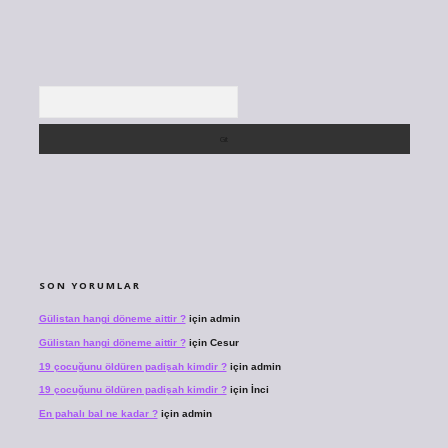
Arama
SON YORUMLAR
Gülistan hangi döneme aittir ?
için
admin
Gülistan hangi döneme aittir ?
için
Cesur
19 çocuğunu öldüren padişah kimdir ?
için
admin
19 çocuğunu öldüren padişah kimdir ?
için
İnci
En pahalı bal ne kadar ?
için
admin