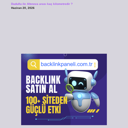
Dudullu ile Altınova arası kaç kilometredir ?
Haziran 20, 2026