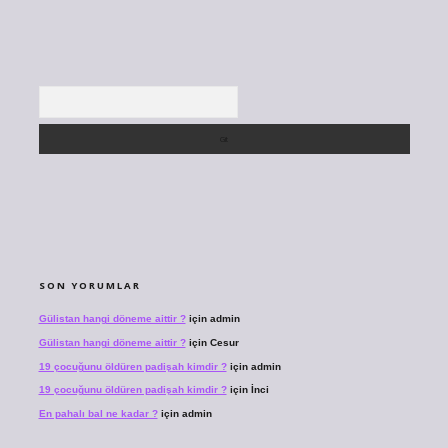
Arama
SON YORUMLAR
Gülistan hangi döneme aittir ?
için
admin
Gülistan hangi döneme aittir ?
için
Cesur
19 çocuğunu öldüren padişah kimdir ?
için
admin
19 çocuğunu öldüren padişah kimdir ?
için
İnci
En pahalı bal ne kadar ?
için
admin