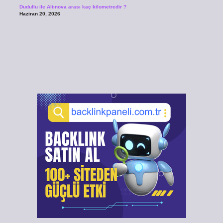
Dudullu ile Altınova arası kaç kilometredir ?
Haziran 20, 2026