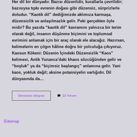
Her dil bir dünyadır. Bazısı düzenlidir, kurallarla çevrilidir;
bazısıysa tıpkı evrenin doğası gibi düzensiz, sürprizlerle
doludur. “Kaotik dil” dediğimizde aklımıza karmaşa,
düzensizlik ve anlaşılmazlık gelir. Peki gerçekten öyle
midir? Bu yazıda “kaotik dil” kavramını yalnızca bir terim
olarak değil, insanın düşünme biçimini ve toplumsal
evrimini anlamak için bir araç olarak ele alacağız. Hazırsan,
kelimelerin en çılgın hâline doğru bir yolculuğa çıkıyoruz.
Kaosun Kökeni: Düzenin İçindeki Düzensizlik “Kaos”
kelimesi, Antik Yunanca’daki khaos sözcüğünden gelir ve
“boşluk” ya da “biçimsiz başlangıç” anlamına gelir. Yani
kaos, yokluk değil; aksine potansiyelin varlığıdır. Dil
dünyasında da…
Kaotik
Devamını okuyun
14 Yorum
hangi
dil
?
Sitemap