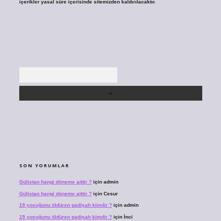
içerikler yasal süre içerisinde sitemizden kaldırılacaktır.
Arama
SON YORUMLAR
Gülistan hangi döneme aittir ?
için
admin
Gülistan hangi döneme aittir ?
için
Cesur
19 çocuğunu öldüren padişah kimdir ?
için
admin
19 çocuğunu öldüren padişah kimdir ?
için
İnci