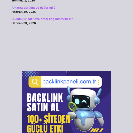
Temmuz 1, 2026
Amasra görülmeye değer mi ?
Haziran 30, 2026
Dudullu ile Altınova arası kaç kilometredir ?
Haziran 20, 2026