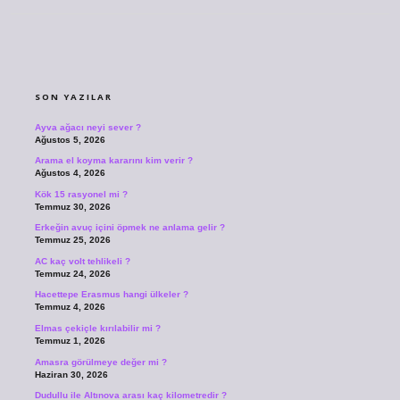
SIDEBAR
SON YAZILAR
Ayva ağacı neyi sever ?
Ağustos 5, 2026
Arama el koyma kararını kim verir ?
Ağustos 4, 2026
Kök 15 rasyonel mi ?
Temmuz 30, 2026
Erkeğin avuç içini öpmek ne anlama gelir ?
Temmuz 25, 2026
AC kaç volt tehlikeli ?
Temmuz 24, 2026
Hacettepe Erasmus hangi ülkeler ?
Temmuz 4, 2026
Elmas çekiçle kırılabilir mi ?
Temmuz 1, 2026
Amasra görülmeye değer mi ?
Haziran 30, 2026
Dudullu ile Altınova arası kaç kilometredir ?