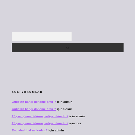
Arama
SON YORUMLAR
Gülistan hangi döneme aittir ?
için
admin
Gülistan hangi döneme aittir ?
için
Cesur
19 çocuğunu öldüren padişah kimdir ?
için
admin
19 çocuğunu öldüren padişah kimdir ?
için
İnci
En pahalı bal ne kadar ?
için
admin