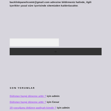
backlinkpanelicomtr@gmail.com
adresine bildirmeniz halinde, ilgili
içerikler yasal süre içerisinde sitemizden kaldırılacaktır.
Arama
SON YORUMLAR
Gülistan hangi döneme aittir ?
için
admin
Gülistan hangi döneme aittir ?
için
Cesur
19 çocuğunu öldüren padişah kimdir ?
için
admin