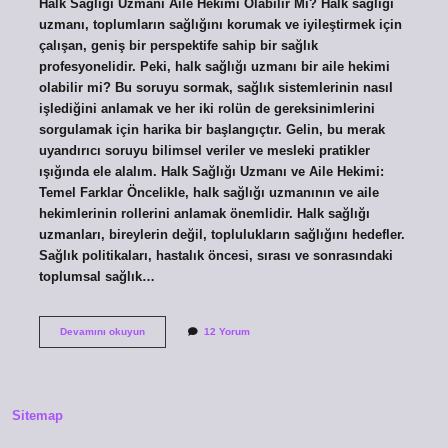
Halk Sağlığı Uzmanı Aile Hekimi Olabilir Mi? Halk sağlığı
uzmanı, toplumların sağlığını korumak ve iyileştirmek için
çalışan, geniş bir perspektife sahip bir sağlık
profesyonelidir. Peki, halk sağlığı uzmanı bir aile hekimi
olabilir mi? Bu soruyu sormak, sağlık sistemlerinin nasıl
işlediğini anlamak ve her iki rolün de gereksinimlerini
sorgulamak için harika bir başlangıçtır. Gelin, bu merak
uyandırıcı soruyu bilimsel veriler ve mesleki pratikler
ışığında ele alalım. Halk Sağlığı Uzmanı ve Aile Hekimi:
Temel Farklar Öncelikle, halk sağlığı uzmanının ve aile
hekimlerinin rollerini anlamak önemlidir. Halk sağlığı
uzmanları, bireylerin değil, toplulukların sağlığını hedefler.
Sağlık politikaları, hastalık öncesi, sırası ve sonrasındaki
toplumsal sağlık…
Halk
Devamını okuyun
12 Yorum
sağlığı
uzmanı
aile
hekimi
olabilir
Sitemap
mi
?