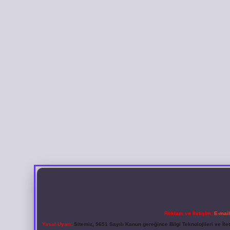
Reklam ve İletişim:
E-mai
Yasal Uyarı:
Sitemiz, 5651 Sayılı Kanun gereğince Bilgi Teknolojileri ve İl