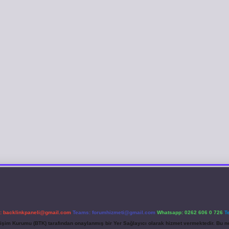
l:
backlinkpaneli@gmail.com
Teams:
forumhizmeti@gmail.com
Whatsapp: 0262 606 0 726
T
etişim Kurumu (BTK) tarafından onaylanmış bir Yer Sağlayıcı olarak hizmet vermektedir. Bu ne