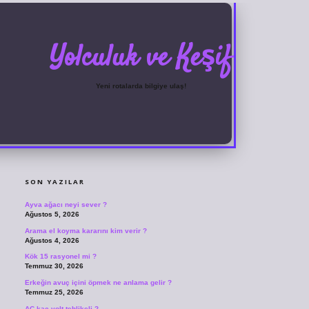
Yolculuk ve Keşif
Yeni rotalarda bilgiye ulaş!
SIDEBAR
grandoperabet
ilbetgir.net
betexper giriş
betexper yeni giriş
SON YAZILAR
Ayva ağacı neyi sever ?
Ağustos 5, 2026
Arama el koyma kararını kim verir ?
Ağustos 4, 2026
Kök 15 rasyonel mi ?
Temmuz 30, 2026
Erkeğin avuç içini öpmek ne anlama gelir ?
Temmuz 25, 2026
AC kaç volt tehlikeli ?