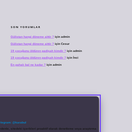
SON YORUMLAR
Gülistan hangi döneme aittir ?
için
admin
Gülistan hangi döneme aittir ?
için
Cesur
19 çocuğunu öldüren padişah kimdir ?
için
admin
19 çocuğunu öldüren padişah kimdir ?
için
İnci
En pahalı bal ne kadar ?
için
admin
elegram: @karabul
denle, sitedeki içerikleri proaktif olarak denetleme veya araştırma