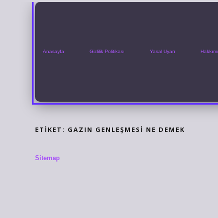
Anasayfa
Gizlilik Politikası
Yasal Uyarı
Hakkım
ETIKET:
GAZIN GENLEŞMESI NE DEMEK
Sitemap