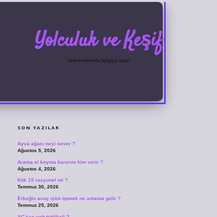
Yolculuk ve Keşif
Yeni rotalarda bilgiye ulaş!
SIDEBAR
grandoperabet
ilbetgir.net
betexper giriş
betexper yeni giriş
SON YAZILAR
Ayva ağacı neyi sever ?
Ağustos 5, 2026
Arama el koyma kararını kim verir ?
Ağustos 4, 2026
Kök 15 rasyonel mi ?
Temmuz 30, 2026
Erkeğin avuç içini öpmek ne anlama gelir ?
Temmuz 25, 2026
AC kaç volt tehlikeli ?