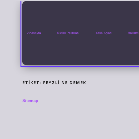
Anasayfa
Gizlilik Politikası
Yasal Uyarı
Hakkım
ETIKET:
FEYZLI NE DEMEK
Sitemap