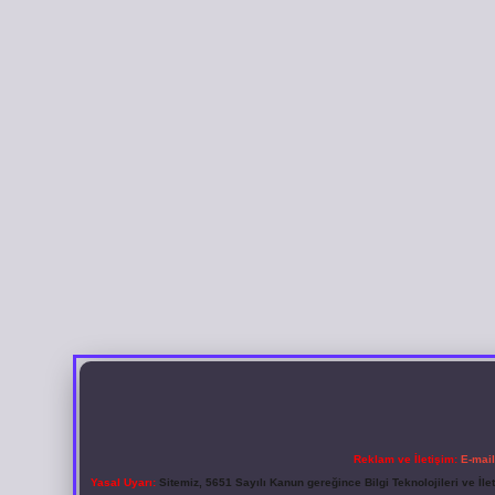
Reklam ve İletişim:
E-mai
Yasal Uyarı:
Sitemiz, 5651 Sayılı Kanun gereğince Bilgi Teknolojileri ve İl