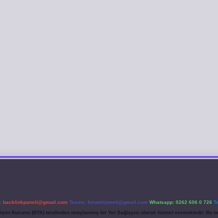
l:
backlinkpaneli@gmail.com
Teams:
forumhizmeti@gmail.com
Whatsapp: 0262 606 0 726
T
etişim Kurumu (BTK) tarafından onaylanmış bir Yer Sağlayıcı olarak hizmet vermektedir. Bu ne