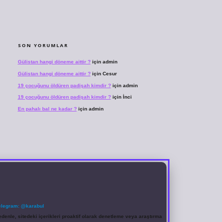
SON YORUMLAR
Gülistan hangi döneme aittir ?
için
admin
Gülistan hangi döneme aittir ?
için
Cesur
19 çocuğunu öldüren padişah kimdir ?
için
admin
19 çocuğunu öldüren padişah kimdir ?
için
İnci
En pahalı bal ne kadar ?
için
admin
elegram: @karabul
denle, sitedeki içerikleri proaktif olarak denetleme veya araştırma