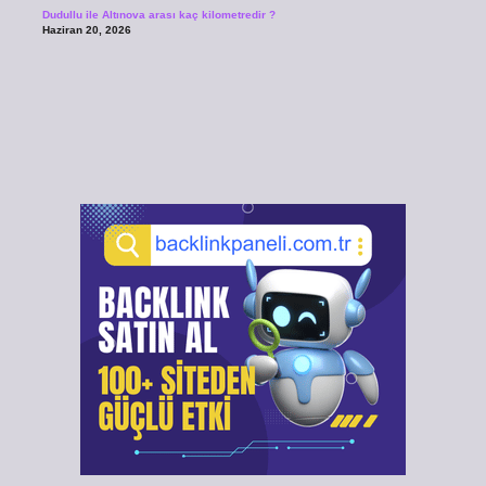
Dudullu ile Altınova arası kaç kilometredir ?
Haziran 20, 2026