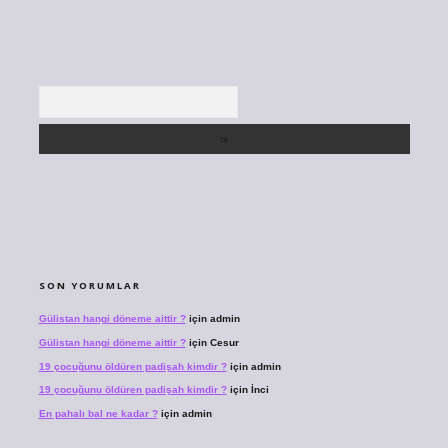
Arama
SON YORUMLAR
Gülistan hangi döneme aittir ?
için
admin
Gülistan hangi döneme aittir ?
için
Cesur
19 çocuğunu öldüren padişah kimdir ?
için
admin
19 çocuğunu öldüren padişah kimdir ?
için
İnci
En pahalı bal ne kadar ?
için
admin