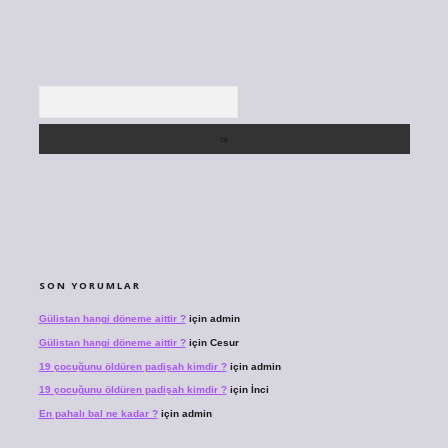
Arama
SON YORUMLAR
Gülistan hangi döneme aittir ?
için
admin
Gülistan hangi döneme aittir ?
için
Cesur
19 çocuğunu öldüren padişah kimdir ?
için
admin
19 çocuğunu öldüren padişah kimdir ?
için
İnci
En pahalı bal ne kadar ?
için
admin