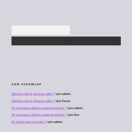
Arama
SON YORUMLAR
Gülistan hangi döneme aittir ?
için
admin
Gülistan hangi döneme aittir ?
için
Cesur
19 çocuğunu öldüren padişah kimdir ?
için
admin
19 çocuğunu öldüren padişah kimdir ?
için
İnci
En pahalı bal ne kadar ?
için
admin