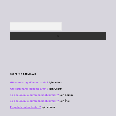
Arama
SON YORUMLAR
Gülistan hangi döneme aittir ?
için
admin
Gülistan hangi döneme aittir ?
için
Cesur
19 çocuğunu öldüren padişah kimdir ?
için
admin
19 çocuğunu öldüren padişah kimdir ?
için
İnci
En pahalı bal ne kadar ?
için
admin