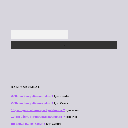
Arama
SON YORUMLAR
Gülistan hangi döneme aittir ?
için
admin
Gülistan hangi döneme aittir ?
için
Cesur
19 çocuğunu öldüren padişah kimdir ?
için
admin
19 çocuğunu öldüren padişah kimdir ?
için
İnci
En pahalı bal ne kadar ?
için
admin