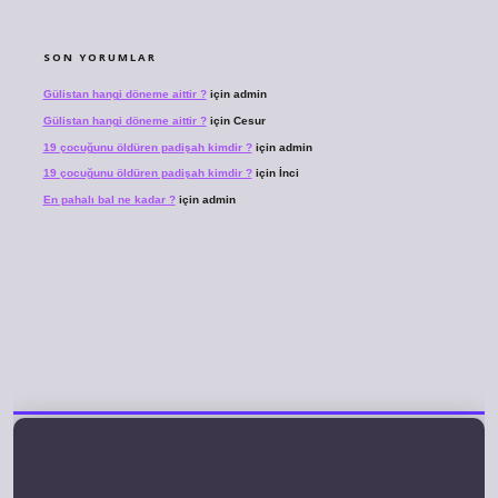
SON YORUMLAR
Gülistan hangi döneme aittir ?
için
admin
Gülistan hangi döneme aittir ?
için
Cesur
19 çocuğunu öldüren padişah kimdir ?
için
admin
19 çocuğunu öldüren padişah kimdir ?
için
İnci
En pahalı bal ne kadar ?
için
admin
xper giriş
betexper yeni giriş