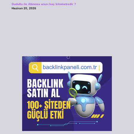
Dudullu ile Altınova arası kaç kilometredir ?
Haziran 20, 2026