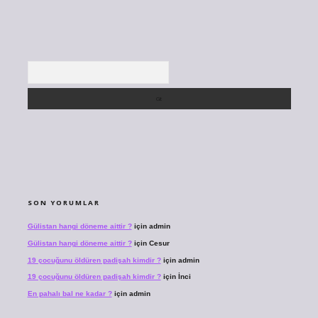
Arama
SON YORUMLAR
Gülistan hangi döneme aittir ?
için
admin
Gülistan hangi döneme aittir ?
için
Cesur
19 çocuğunu öldüren padişah kimdir ?
için
admin
19 çocuğunu öldüren padişah kimdir ?
için
İnci
En pahalı bal ne kadar ?
için
admin