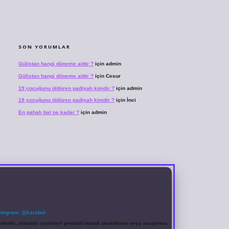
SON YORUMLAR
Gülistan hangi döneme aittir ?
için
admin
Gülistan hangi döneme aittir ?
için
Cesur
19 çocuğunu öldüren padişah kimdir ?
için
admin
19 çocuğunu öldüren padişah kimdir ?
için
İnci
En pahalı bal ne kadar ?
için
admin
elegram: @karabul
denle, sitedeki içerikleri proaktif olarak denetleme veya araştırma