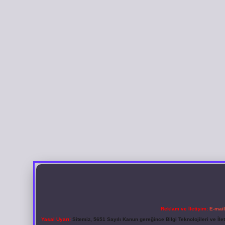
Reklam ve İletişim:
E-mai
Yasal Uyarı:
Sitemiz, 5651 Sayılı Kanun gereğince Bilgi Teknolojileri ve İl