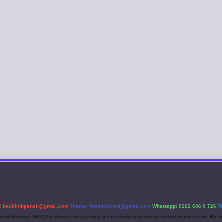
l:
backlinkpaneli@gmail.com
Teams:
forumhizmeti@gmail.com
Whatsapp: 0262 606 0 726
T
etişim Kurumu (BTK) tarafından onaylanmış bir Yer Sağlayıcı olarak hizmet vermektedir. Bu ne