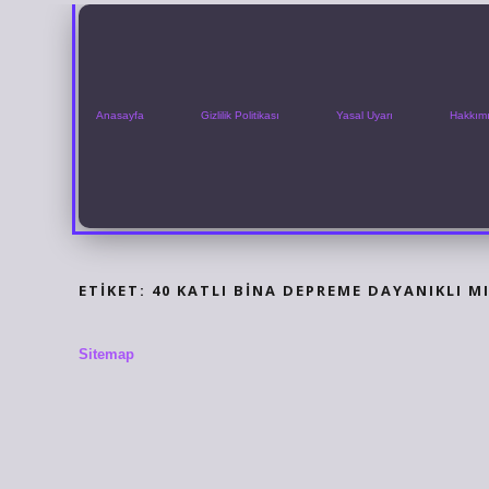
Anasayfa
Gizlilik Politikası
Yasal Uyarı
Hakkım
ETIKET:
40 KATLI BINA DEPREME DAYANIKLI M
Sitemap