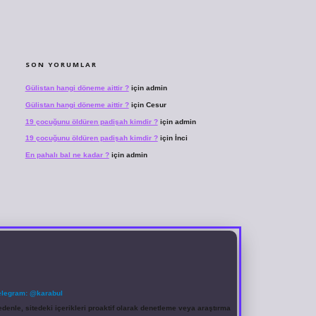
SON YORUMLAR
Gülistan hangi döneme aittir ?
için
admin
Gülistan hangi döneme aittir ?
için
Cesur
19 çocuğunu öldüren padişah kimdir ?
için
admin
19 çocuğunu öldüren padişah kimdir ?
için
İnci
En pahalı bal ne kadar ?
için
admin
elegram: @karabul
denle, sitedeki içerikleri proaktif olarak denetleme veya araştırma