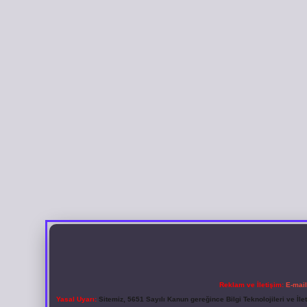
Reklam ve İletişim:
E-mai
Yasal Uyarı:
Sitemiz, 5651 Sayılı Kanun gereğince Bilgi Teknolojileri ve İl