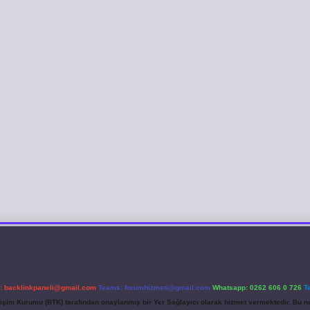
l:
backlinkpaneli@gmail.com
Teams:
forumhizmeti@gmail.com
Whatsapp: 0262 606 0 726
T
etişim Kurumu (BTK) tarafından onaylanmış bir Yer Sağlayıcı olarak hizmet vermektedir. Bu ne