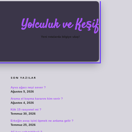
Yolculuk ve Keşif
Yeni rotalarda bilgiye ulaş!
SIDEBAR
grandoperabet
ilbetgir.net
betexper giriş
betexper yeni giriş
SON YAZILAR
Ayva ağacı neyi sever ?
Ağustos 5, 2026
Arama el koyma kararını kim verir ?
Ağustos 4, 2026
Kök 15 rasyonel mi ?
Temmuz 30, 2026
Erkeğin avuç içini öpmek ne anlama gelir ?
Temmuz 25, 2026
AC kaç volt tehlikeli ?