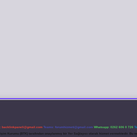
l:
backlinkpaneli@gmail.com
Teams:
forumhizmeti@gmail.com
Whatsapp: 0262 606 0 726
T
etişim Kurumu (BTK) tarafından onaylanmış bir Yer Sağlayıcı olarak hizmet vermektedir. Bu ne