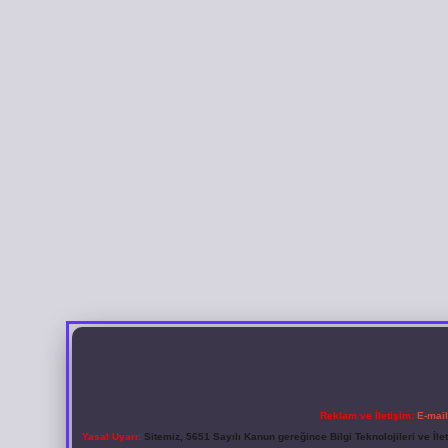
Reklam ve İletişim:
E-mai
Yasal Uyarı:
Sitemiz, 5651 Sayılı Kanun gereğince Bilgi Teknolojileri ve İl