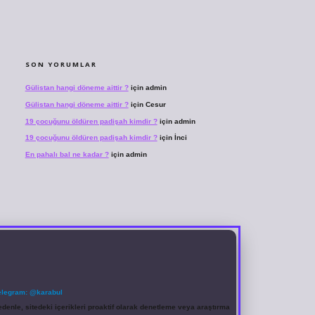
SON YORUMLAR
Gülistan hangi döneme aittir ?
için
admin
Gülistan hangi döneme aittir ?
için
Cesur
19 çocuğunu öldüren padişah kimdir ?
için
admin
19 çocuğunu öldüren padişah kimdir ?
için
İnci
En pahalı bal ne kadar ?
için
admin
elegram: @karabul
denle, sitedeki içerikleri proaktif olarak denetleme veya araştırma