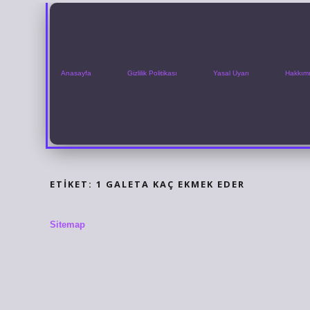
Anasayfa
Gizlilik Politikası
Yasal Uyarı
Hakkım
ETIKET:
1 GALETA KAÇ EKMEK EDER
Sitemap