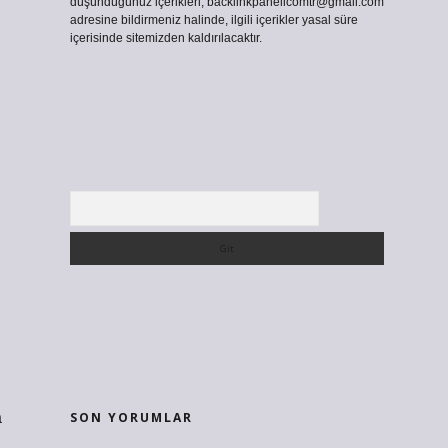
düşündüğünüz içerikleri,
backlinkpanelicomtr@gmail.com
adresine bildirmeniz halinde, ilgili içerikler yasal süre
içerisinde sitemizden kaldırılacaktır.
Arama
a
SON YORUMLAR