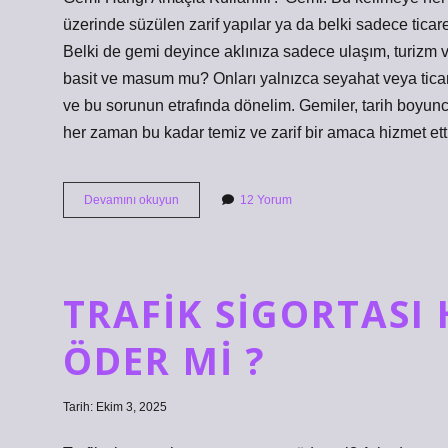
KEŞIF
üzerinde süzülen zarif yapılar ya da belki sadece ticar
YAZILAR
Belki de gemi deyince aklınıza sadece ulaşım, turizm 
basit ve masum mu? Onları yalnızca seyahat veya ticar
ve bu sorunun etrafında dönelim. Gemiler, tarih boyunca
her zaman bu kadar temiz ve zarif bir amaca hizmet e
Gemi
Devamını okuyun
12 Yorum
hangi
amaçla
kullanılır
?
TRAFIK SIGORTASI
ÖDER MI ?
Tarih: Ekim 3, 2025