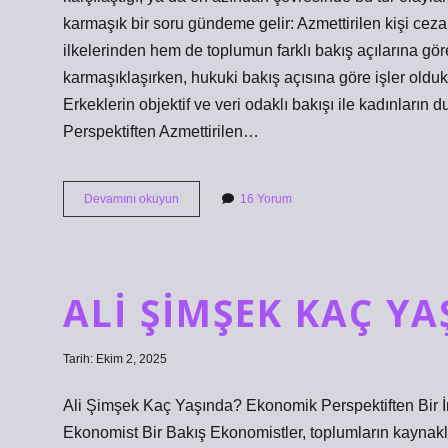
karmaşık bir soru gündeme gelir: Azmettirilen kişi ce
ilkelerinden hem de toplumun farklı bakış açılarına gör
karmaşıklaşırken, hukuki bakış açısına göre işler oldukç
Erkeklerin objektif ve veri odaklı bakışı ile kadınların 
Perspektiften Azmettirilen…
Azmettirilen
Devamını okuyun
16 Yorum
kişi
ceza
alır
mı
?
ALI ŞIMŞEK KAÇ YA
Tarih: Ekim 2, 2025
Ali Şimşek Kaç Yaşında? Ekonomik Perspektiften Bir İn
Ekonomist Bir Bakış Ekonomistler, toplumların kaynakların