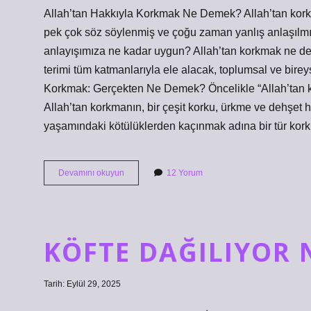
Allah’tan Hakkıyla Korkmak Ne Demek? Allah’tan kor
pek çok söz söylenmiş ve çoğu zaman yanlış anlaşılmış 
anlayışımıza ne kadar uygun? Allah’tan korkmak ne de
terimi tüm katmanlarıyla ele alacak, toplumsal ve bireys
Korkmak: Gerçekten Ne Demek? Öncelikle “Allah’tan ko
Allah’tan korkmanın, bir çeşit korku, ürkme ve dehşet 
yaşamındaki kötülüklerden kaçınmak adına bir tür kork
Allah’tan
Devamını okuyun
12 Yorum
hakkıyla
korkmak
ne
demek
?
KÖFTE DAĞILIYOR 
Tarih: Eylül 29, 2025