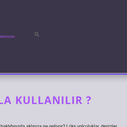
akkımızda
A KULLANILIR ?
ktığınızda aklınıza ne geliyor? Lüks yolculuklar, denizler