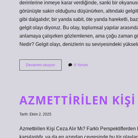
derinlerine inmeye karar verdiğinde, sanki bir okyanus
görünüşte sakin olduğunu düşünürken, altındaki gelgitl
gibi dalgalıdır; bir yanda sabit, öte yanda hareketli, 
gelgit olayı diyoruz. Bu olay, toplumsal yapılar arasındak
anlamaya çalışırken gözlemlenen, ama çoğu zaman görü
Nedir? Gelgit olayı, denizlerin su seviyesindeki yüks
Gelgit
Devamını okuyun
8 Yorum
olayı
ne
demek
?
AZMETTIRILEN KIŞI
Tarih: Ekim 2, 2025
Azmettirilen Kişi Ceza Alır Mı? Farklı Perspektiflerden 
karşılaştığı, ya da en azından çevresinde bu tür olayla