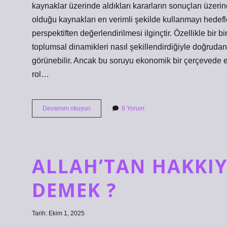
kaynaklar üzerinde aldıkları kararların sonuçları üzerine
olduğu kaynakları en verimli şekilde kullanmayı hedefl
perspektiften değerlendirilmesi ilginçtir. Özellikle bir b
toplumsal dinamikleri nasıl şekillendirdiğiyle doğrudan i
görünebilir. Ancak bu soruyu ekonomik bir çerçevede ele
rol…
Ali
Devamını okuyun
8 Yorum
Şimşek
kaç
yaşında
?
ALLAH’TAN HAKKI
DEMEK ?
Tarih: Ekim 1, 2025