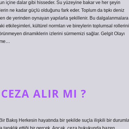
un içine dalar gibi hisseder. Su yüzeyine bakar ve her şeyin
erin ne kadar güçlü olduğunu fark eder. Toplum da tıpkı deniz
bazen de yerinden oynayan yapılarla şekillenir. Bu dalgalanmalara
i etkileşimleri, kültürel normları ve bireylerin toplumsal rollerini
nmeyen dinamiklerin izlerini sürmemizi sağlar. Gelgit Olayı
elme…
 CEZA ALIR MI ?
Bir Bakış Herkesin hayatında bir şekilde suçla ilişkili bir duruml
ra tanıklık ettiği bir gerçek. Ancak, ceza hukukunda bazen