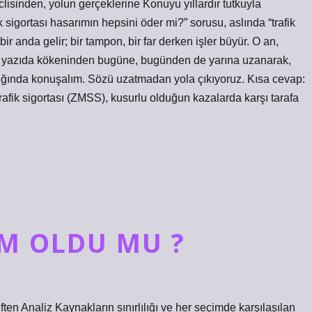
lisinden, yolun gerçeklerine Konuyu yıllardır tutkuyla
k sigortası hasarımın hepsini öder mi?” sorusu, aslında “trafik
r anda gelir; bir tampon, bir far derken işler büyür. O an,
 bu yazıda kökeninden bugüne, bugünden de yarına uzanarak,
şığında konuşalım. Sözü uzatmadan yola çıkıyoruz. Kısa cevap:
rafik sigortası (ZMSS), kusurlu olduğun kazalarda karşı tarafa
EM OLDU MU ?
 Analiz Kaynakların sınırlılığı ve her seçimde karşılaşılan