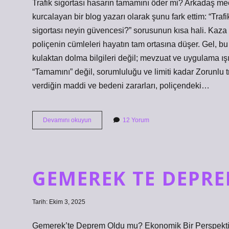
Trafik sigortası hasarın tamamını öder mi? Arkadaş mec
kurcalayan bir blog yazarı olarak şunu fark ettim: “Trafi
sigortası neyin güvencesi?” sorusunun kısa hali. Kaza bi
poliçenin cümleleri hayatın tam ortasına düşer. Gel,
kulaktan dolma bilgileri değil; mevzuat ve uygulama ı
“Tamamını” değil, sorumluluğu ve limiti kadar Zorunlu t
verdiğin maddi ve bedeni zararları, poliçendeki…
Trafik
Devamını okuyun
12 Yorum
sigortası
hasarın
tamamını
öder
mi
GEMEREK TE DEPR
?
Tarih: Ekim 3, 2025
Gemerek’te Deprem Oldu mu? Ekonomik Bir Perspektiften