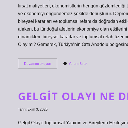
fırsat maliyetleri, ekonomistlerin her gün gözlemlediği 
ve ekonomiyi öngörülemez şekilde dönüştürür. Depremler
bireysel kararları ve toplumsal refahı da doğrudan etk
alırken, bu tür doğal afetlerin ekonomiye olan etkilerin
dinamikleri, bireysel kararlar ve toplumsal refah üzeri
Olay mı? Gemerek, Türkiye’nin Orta Anadolu bölgesinde
Gemerek
Devamını okuyun
Yorum Bırak
te
deprem
oldu
mu
?
GELGIT OLAYI NE D
Tarih: Ekim 3, 2025
Gelgit Olayı: Toplumsal Yapının ve Bireylerin Etkileşim