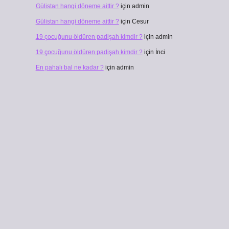
Gülistan hangi döneme aittir ?
için
admin
Gülistan hangi döneme aittir ?
için
Cesur
19 çocuğunu öldüren padişah kimdir ?
için
admin
19 çocuğunu öldüren padişah kimdir ?
için
İnci
En pahalı bal ne kadar ?
için
admin